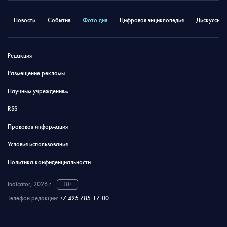
Новости
События
Фото дня
Цифровая энциклопедия
Дискуссион
Редакция
Размещение рекламы
Научным учреждениям
RSS
Правовая информация
Условия использования
Политика конфиденциальности
Indicator, 2026 г.
18+
Телефон редакции:
+7 495 785-17-00