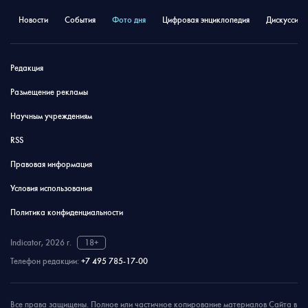
Новости
События
Фото дня
Цифровая энциклопедия
Дискуссион
Редакция
Размещение рекламы
Научным учреждениям
RSS
Правовая информация
Условия использования
Политика конфиденциальности
Indicator, 2026 г.
18+
Телефон редакции:
+7 495 785-17-00
Все права защищены. Полное или частичное копирование материалов Сайта в