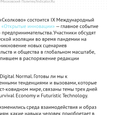
/Московский Политех/Indicator.Ru
е «Сколково» состоится IX Международный
я
«Открытые инновации»
— главное событие
 предпринимательства. Участники обсудят
еской изоляции во время пандемии на
озникновение новых сценариев
льств и общества в глобальном масштабе,
тупившем в распоряжение редакции
igital Normal. Готовы ли мы к
енными тенденциями и вызовами, которые
ст-ковидном мире, связаны темы трех дней
rvival Economy и Futuristic Technology.
 изменились среда взаимодействия и образ
иям, какие навыки человек приобретает в