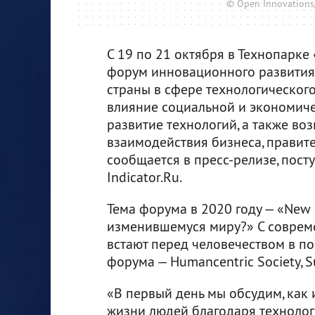
© Open Innovations
С 19 по 21 октября в Технопарк
форум инновационного развити
страны в сфере технологического
влияние социальной и экономич
развитие технологий, а также в
взаимодействия бизнеса, правите
сообщается в пресс-релизе, пос
Indicator.Ru.
Тема форума в 2020 году — «New D
изменившемуся миру?» С соврем
встают перед человечеством в по
форума — Humancentric Society, Su
«В первый день мы обсудим, как
жизни людей благодаря технолог