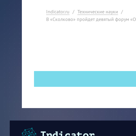
Indicator.ru
/
Технические науки
/
В «Сколково» пройдет девятый форум «