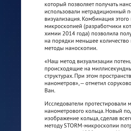
который позволяет получать нано
использовали нетрадиционный по
визуализация. Комбинация этого
микроскопией (разработчики ко
химии 2014 года) позволила пол
на порядки меньшее количество
методы наноскопии.
«Наш метод визуализации потенц
происходящие на миллисекундны
структурах. При этом пространст
нанометров», — отметил соруков
Ван.
Исследователи протестировали м
нанометрового кольца. Новый по
изображение кольца, сделав всег
методу STORM-микроскопии потр