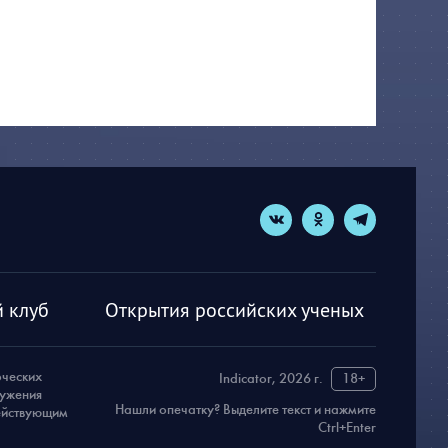
 клуб
Открытия российских ученых
рческих
Indicator, 2026 г.
18+
ружения
Нашли опечатку? Выделите текст и нажмите
действующим
Ctrl+Enter