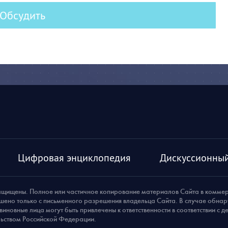
Обсудить
Цифровая энциклопедия
Дискуссионный
ащищены. Полное или частичное копирование материалов Сайта в комме
шено только с письменного разрешения владельца Сайта. В случае обна
виновные лица могут быть привлечены к ответственности в соответствии с 
ьством Российской Федерации.