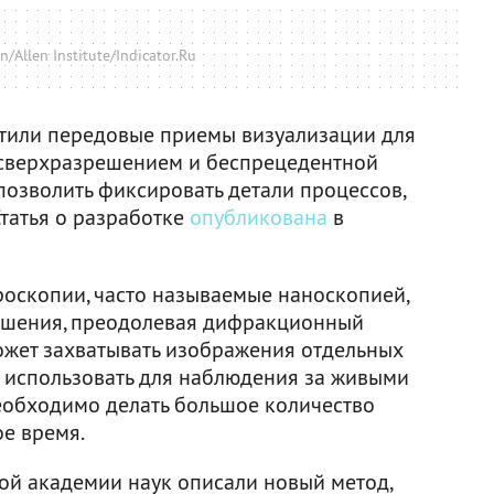
/Allen Institute/Indicator.Ru
стили передовые приемы визуализации для
 сверхразрешением и беспрецедентной
позволить фиксировать детали процессов,
Статья о разработке
опубликована
в
скопии, часто называемые наноскопией,
ешения, преодолевая дифракционный
может захватывать изображения отдельных
о использовать для наблюдения за живыми
необходимо делать большое количество
ое время.
кой академии наук описали новый метод,