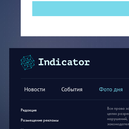
Новости
События
Фото дня
Все права з
Редакция
целях разре
нарушений, 
Размещение рекламы
законодател