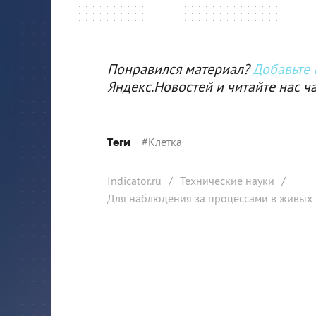
Понравился материал?
Добавьте I
Яндекс.Новостей и читайте нас ч
#
Клетка
Теги
Indicator.ru
/
Технические науки
/
Для наблюдения за процессами в живых 