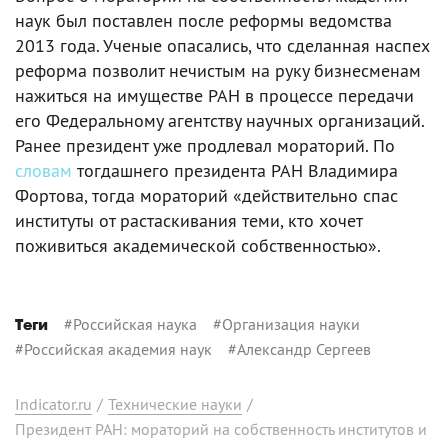
наук был поставлен после реформы ведомства
2013 года. Ученые опасались, что сделанная наспех
реформа позволит нечистым на руку бизнесменам
нажиться на имуществе РАН в процессе передачи
его Федеральному агентству научных организаций.
Ранее президент уже продлевал мораторий. По
словам
тогдашнего президента РАН Владимира
Фортова, тогда мораторий «действительно спас
институты от растаскивания теми, кто хочет
поживиться академической собственностью».
#
Российская наука
#
Организация науки
Теги
#
Российская академия наук
#
Александр Сергеев
Indicator.ru
/
Технические науки
/
Президент РАН: мораторий на собственность институтов и