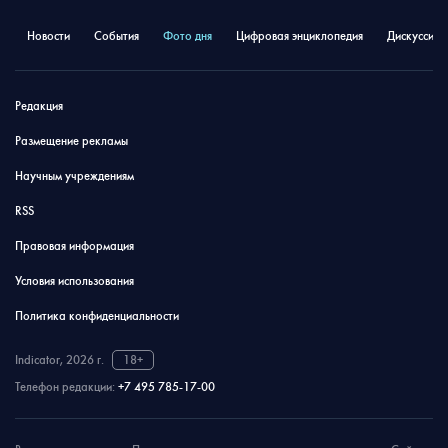
Новости
События
Фото дня
Цифровая энциклопедия
Дискуссион
Редакция
Размещение рекламы
Научным учреждениям
RSS
Правовая информация
Условия использования
Политика конфиденциальности
Indicator, 2026 г.
18+
Телефон редакции:
+7 495 785-17-00