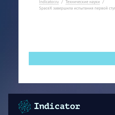
Indicator.ru
/
Технические науки
/
SpaceX завершила испытания первой сту