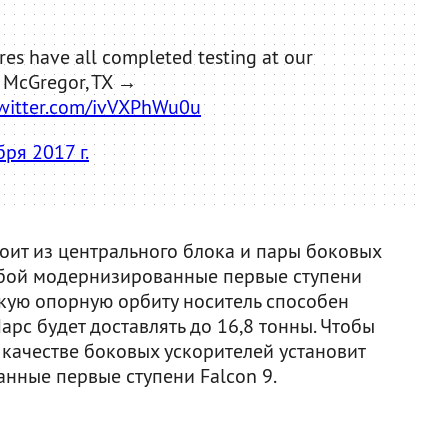
ores have all completed testing at our
n McGregor, TX →
twitter.com/ivVXPhWu0u
бря 2017 г.
тоит из центрального блока и пары боковых
обой модернизированные первые ступени
зкую опорную орбиту носитель способен
Марс будет доставлять до 16,8 тонны. Чтобы
 качестве боковых ускорителей установит
анные первые ступени Falcon 9.