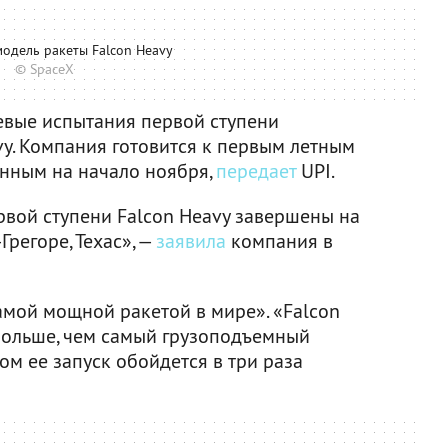
одель ракеты Falcon Heavy
© SpaceX
евые испытания первой ступени
vy. Компания готовится к первым летным
нным на начало ноября,
передает
UPI.
рвой ступени Falcon Heavy завершены на
регоре, Техас», —
заявила
компания в
амой мощной ракетой в мире». «Falcon
 больше, чем самый грузоподъемный
том ее запуск обойдется в три раза