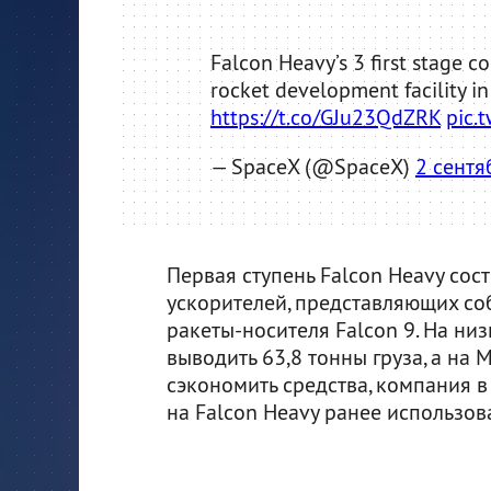
Falcon Heavy’s 3 first stage c
rocket development facility i
https://t.co/GJu23QdZRK
pic.
— SpaceX (@SpaceX)
2 сентя
Первая ступень Falcon Heavy сос
ускорителей, представляющих с
ракеты-носителя Falcon 9. На ни
выводить 63,8 тонны груза, а на 
сэкономить средства, компания в
на Falcon Heavy ранее использов