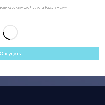
пени сверхтяжелой ракеты Falcon Heavy
Обсудить