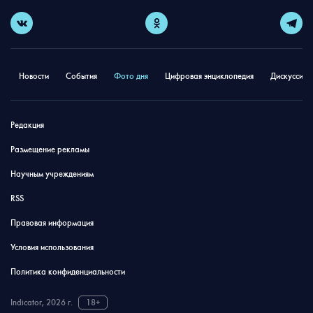
Новости
События
Фото дня
Цифровая энциклопедия
Дискуссион
Редакция
Размещение рекламы
Научным учреждениям
RSS
Правовая информация
Условия использования
Политика конфиденциальности
Indicator, 2026 г.
18+