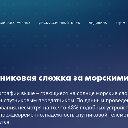
СИЙСКИХ УЧЕНЫХ
ДИСКУССИОННЫЙ КЛУБ
МЕДИЦИНА
ЕЩЁ
тниковая слежка за морским
ографии выше – греющиеся на солнце морские слон
н спутниковым передатчиком. По данным проведе
вания, несмотря на то, что 48% подобных устройс
 преждевременно, надежность спутниковой телеме
тся.