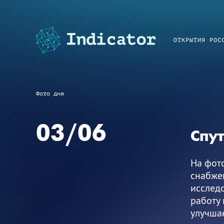
ОТКРЫТИЯ РОС
Фото дня
03/06
Спу
На фот
снабже
исследо
работу
улучшае