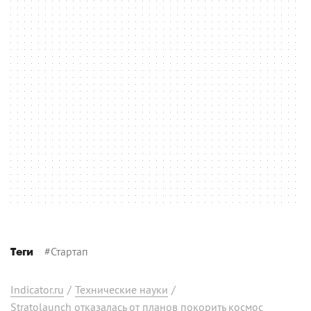
#
Стартап
Теги
Indicator.ru
/
Технические науки
/
Stratolaunch отказалась от планов покорить космос