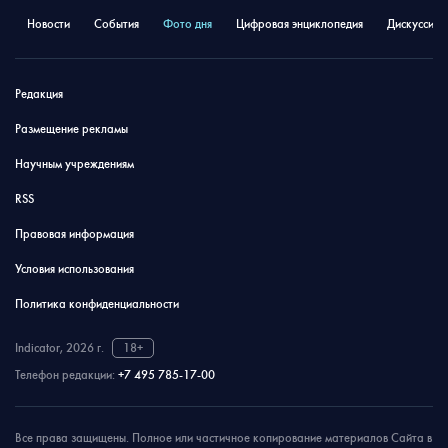
Новости
События
Фото дня
Цифровая энциклопедия
Дискуссион
Редакция
Размещение рекламы
Научным учреждениям
RSS
Правовая информация
Условия использования
Политика конфиденциальности
Indicator, 2026 г.
18+
Телефон редакции:
+7 495 785-17-00
Все права защищены. Полное или частичное копирование материалов Сайта в