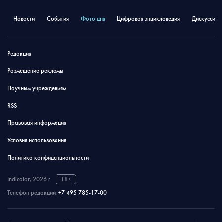
Новости
События
Фото дня
Цифровая энциклопедия
Дискуссион
Редакция
Размещение рекламы
Научным учреждениям
RSS
Правовая информация
Условия использования
Политика конфиденциальности
Indicator, 2026 г.
18+
Телефон редакции:
+7 495 785-17-00