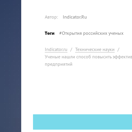
Автор
:
Indicator.Ru
#
Открытия российских ученых
Теги
Indicator.ru
/
Технические науки
/
Ученые нашли способ повысить эффектив
предприятий