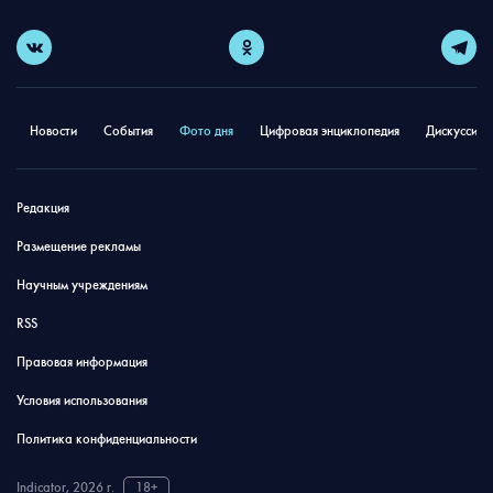
Новости
События
Фото дня
Цифровая энциклопедия
Дискуссион
Редакция
Размещение рекламы
Научным учреждениям
RSS
Правовая информация
Условия использования
Политика конфиденциальности
Indicator, 2026 г.
18+