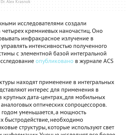
Dr. Alex Krasnok
ежными исследователями создали
з четырех кремниевых наночастиц. Оно
овывать инфракрасное излучение в
т управлять интенсивностью полученного
естимы с элементной базой интегральной
Исследование
опубликовано
в журнале ACS
ктуры находят применение в интегральных
едставляют интерес для применения в
в крупных дата-центрах, для мобильных
я аналоговых оптических сопроцессоров.
 годом уменьшается, а мощность
их быстродействие, необходимо
ковые структуры, которые используют свет
и информации. Ученые исследуют все более