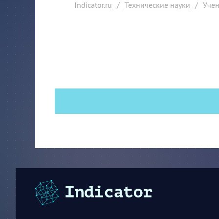
Indicator.ru
/
Технические науки
/
Учен