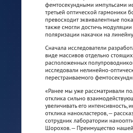
фемтосекундными импульсами ис
третьей оптической гармоники бо
превосходит эквивалентные пока
также смогли достичь модуляции
поляризации накачки на линейну
Сначала исследователи разработ
виде массивов отдельно стоящих
расположенных полупроводниковы
исследовали нелинейно-оптичес
перестраиваемого фемтосекундно
«Ранее мы уже рассматривали п
отклика сильно взаимодействующ
увеличивать его интенсивность, 
отклика нанокластеров, — расска
сотрудник лаборатории наноопт
Шорохов. — Преимущество нашей