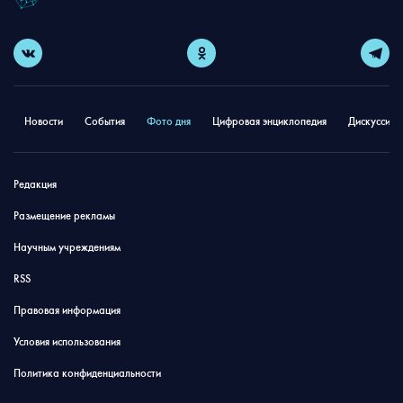
Новости
События
Фото дня
Цифровая энциклопедия
Дискуссион
Редакция
Размещение рекламы
Научным учреждениям
RSS
Правовая информация
Условия использования
Политика конфиденциальности