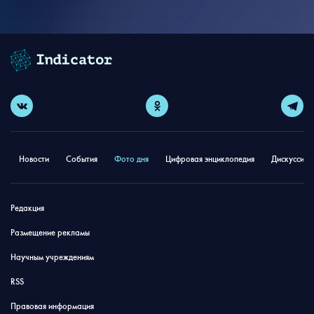
Новости
События
Фото дня
Цифровая энциклопедия
Дискуссион
Редакция
Размещение рекламы
Научным учреждениям
RSS
Правовая информация