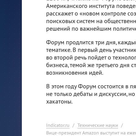
Американского института поведе
расскажет о «новом контроле со
поисковых систем на общественн
решений по важнейшим политич
Форум продлится три дня, кажды
тематике. В первый день участн
во второй речь пойдет о техноло
бизнеса, темой же третьего дня 
возникновения идей.
В этом году Форум состоится в п
не только дебаты и дискуссии, н
хакатоны.
Indicator.ru
/
Технические науки
/
Вице-президент Amazon выступит на еже