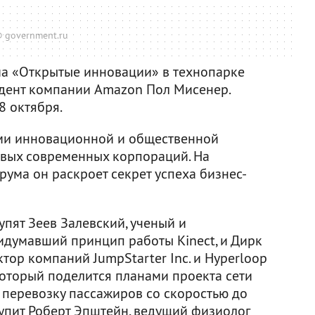
 government.ru
ма «Открытые инновации» в технопарке
идент компании Amazon Пол Мисенер.
8 октября.
ми инновационной и общественной
овых современных корпораций. На
ума он раскроет секрет успеха бизнес-
пят Зеев Залевский, ученый и
идумавший принцип работы Kinect, и Дирк
ор компаний JumpStarter Inc. и Hyperloop
, который поделится планами проекта сети
 перевозку пассажиров со скоростью до
тупит Роберт Эпштейн, ведущий физиолог