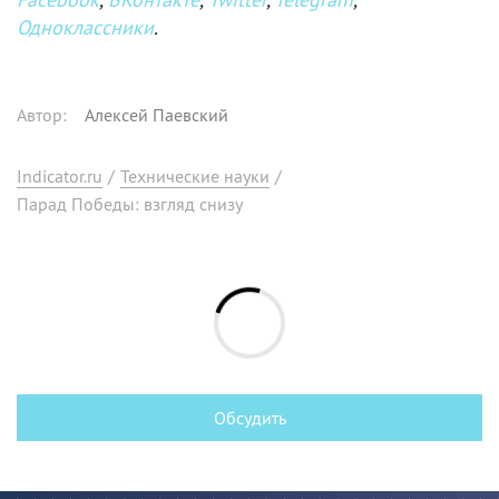
Одноклассники
.
Автор
:
Алексей Паевский
Indicator.ru
/
Технические науки
/
Парад Победы: взгляд снизу
Обсудить