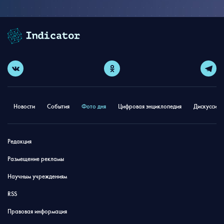
Новости
События
Фото дня
Цифровая энциклопедия
Дискуссион
Редакция
Размещение рекламы
Научным учреждениям
RSS
Правовая информация