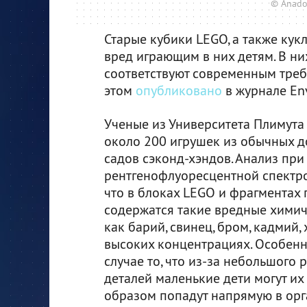
© Anado
Старые кубики LEGO, а также ку
вред играющим в них детям. В ни
соответствуют современным треб
этом
опубликовано
в журнале Env
Ученые из Университета Плимута
около 200 игрушек из обычных д
садов сэконд-хэндов. Анализ пр
рентгенофлуоресцентной спектро
что в блоках LEGO и фрагментах 
содержатся такие вредные хими
как барий, свинец, бром, кадмий,
высоких концентрациях. Особен
случае то, что из-за небольшого 
деталей маленькие дети могут их
образом попадут напрямую в орг