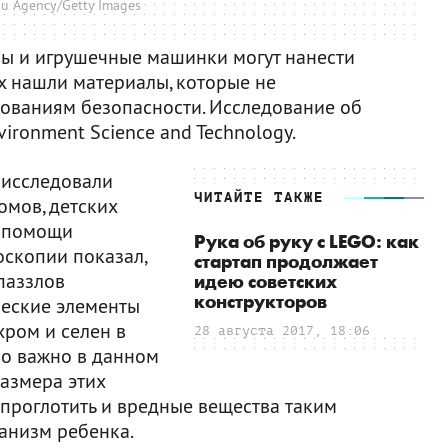
u Agency/Getty Images
клы и игрушечные машинки могут нанести
х нашли материалы, которые не
ованиям безопасности. Исследование об
ironment Science and Technology.
 исследовали
ЧИТАЙТЕ ТАКЖЕ
омов, детских
и помощи
Рука об руку с LEGO: как
скопии показал,
стартап продолжает
паззлов
идею советских
конструкторов
ческие элементы
 хром и селен в
28 августа 2017, 18:06
но важно в данном
размера этих
 проглотить и вредные вещества таким
анизм ребенка.