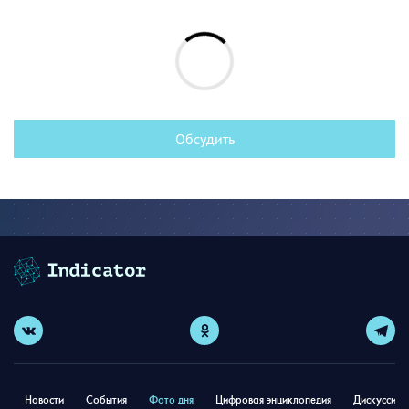
Обсудить
Новости
События
Фото дня
Цифровая энциклопедия
Дискуссион