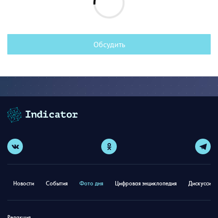
Обсудить
Новости
События
Фото дня
Цифровая энциклопедия
Дискуссион
Редакция