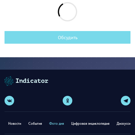
Обсудить
Новости
События
Фото дня
Цифровая энциклопедия
Дискуссион