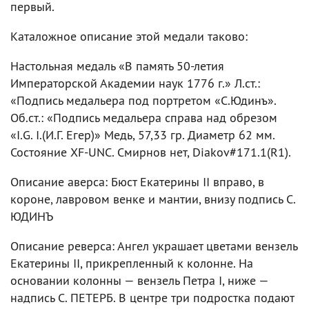
первый.
Каталожное описание этой медали таково:
Настольная медаль «В память 50-летия
Императорской Академии наук 1776 г.» Л.ст.:
«Подпись медальера под портретом «С.Юдинъ».
Об.ст.: «Подпись медальера справа над обрезом
«I.G. I.(И.Г. Егер)» Медь, 57,33 гр. Диаметр 62 мм.
Состояние ХF-UNC. Смирнов нет, Diakov#171.1(R1).
Описание аверса: Бюст Екатерины II вправо, в
короне, лавровом венке и мантии, внизу подпись С.
ЮДИНЪ
Описание реверса: Ангел украшает цветами вензель
Екатерины II, прикрепленный к колонне. На
основании колонны — вензель Петра I, ниже —
надпись С. ПЕТЕРБ. В центре три подростка подают