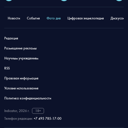
Новости
События
Фото дня
Цифровая энциклопедия
Дискуссион
Редакция
Размещение рекламы
Научным учреждениям
RSS
Правовая информация
Условия использования
Политика конфиденциальности
Indicator, 2026 г.
18+
Телефон редакции:
+7 495 785-17-00