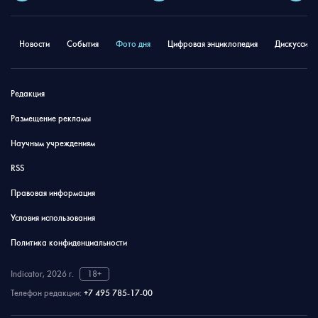
Новости
События
Фото дня
Цифровая энциклопедия
Дискуссион
Редакция
Размещение рекламы
Научным учреждениям
RSS
Правовая информация
Условия использования
Политика конфиденциальности
Indicator, 2026 г.
18+
Телефон редакции:
+7 495 785-17-00