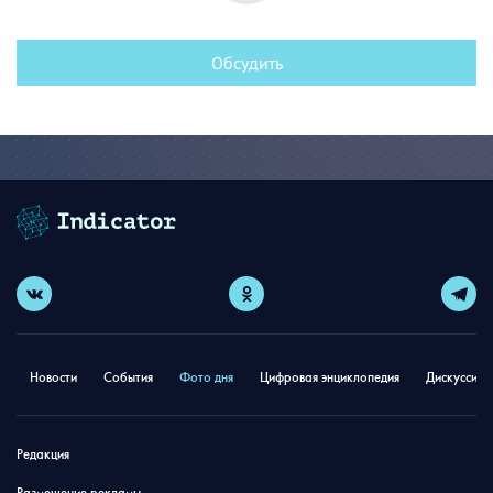
Обсудить
Новости
События
Фото дня
Цифровая энциклопедия
Дискуссион
Редакция