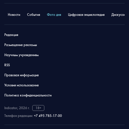
Новости
События
Фото дня
Цифровая энциклопедия
Дискуссион
Редакция
Размещение рекламы
Научным учреждениям
RSS
Правовая информация
Условия использования
Политика конфиденциальности
Indicator, 2026 г.
18+
Телефон редакции:
+7 495 785-17-00