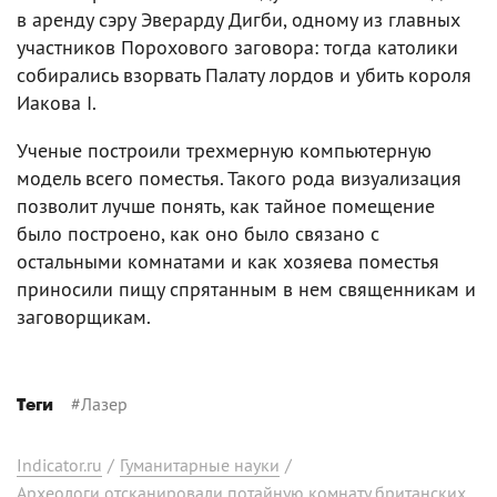
в аренду сэру Эверарду Дигби, одному из главных
участников Порохового заговора: тогда католики
собирались взорвать Палату лордов и убить короля
Иакова I.
Ученые построили трехмерную компьютерную
модель всего поместья. Такого рода визуализация
позволит лучше понять, как тайное помещение
было построено, как оно было связано с
остальными комнатами и как хозяева поместья
приносили пищу спрятанным в нем священникам и
заговорщикам.
#
Лазер
Теги
Indicator.ru
/
Гуманитарные науки
/
Археологи отсканировали потайную комнату британских