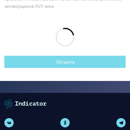
заговорщиков XVII века
Обсудить