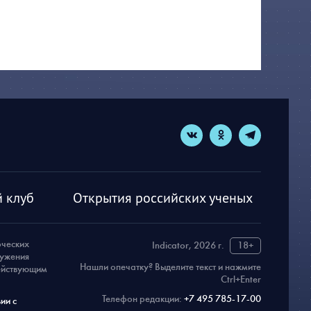
 клуб
Открытия российских ученых
рческих
Indicator, 2026 г.
18+
ружения
Нашли опечатку? Выделите текст и нажмите
действующим
Ctrl+Enter
Телефон редакции:
+7 495 785-17-00
ии с