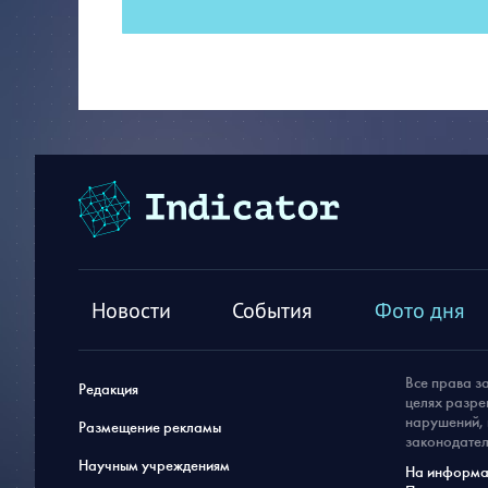
Новости
События
Фото дня
Все права з
Редакция
целях разре
нарушений, 
Размещение рекламы
законодател
Научным учреждениям
На информац