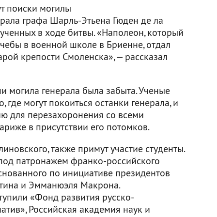
т поиски могилы
рала графа Шарль-Этьена Гюден де ла
лученных в ходе битвы. «Наполеон, который
чебы в военной школе в Бриенне, отдал
арой крепости Смоленска», — рассказал
ни могила генерала была забыта. Ученые
 где могут покоиться останки генерала, и
цию для перезахоронения со всеми
ариже в присутствии его потомков.
линовского, также примут участие студенты.
 под патронажем франко-российского
снованного по инициативе президентов
тина и Эмманюэля Макрона.
тупили «Фонд развития русско-
атив», Российская академия наук и