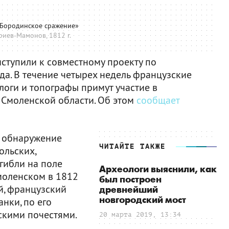
«Бородинское сражение»
иев-Мамонов, 1812 г.
ступили к совместному проекту по
да. В течение четырех недель французские
логи и топографы примут участие в
 Смоленской области. Об этом
сообщает
я обнаружение
ЧИТАЙТЕ ТАКЖЕ
ольских,
огибли на поле
Археологи выяснили, как
моленском в 1812
был построен
й, французский
древнейший
новгородский мост
нки, по его
скими почестями.
20 марта 2019, 13:34