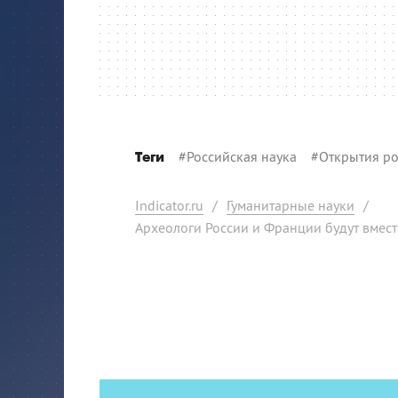
#
Российская наука
#
Открытия ро
Теги
Indicator.ru
/
Гуманитарные науки
/
Археологи России и Франции будут вмест