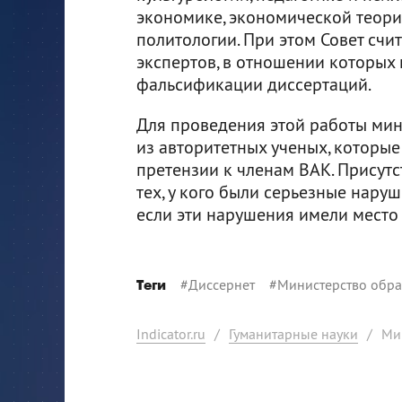
экономике, экономической теори
политологии. При этом Совет сч
экспертов, в отношении которых
фальсификации диссертаций.
Для проведения этой работы мин
из авторитетных ученых, которы
претензии к членам ВАК. Присутс
тех, у кого были серьезные нару
если эти нарушения имели место б
#
Диссернет
#
Министерство обра
Теги
Indicator.ru
/
Гуманитарные науки
/
Ми