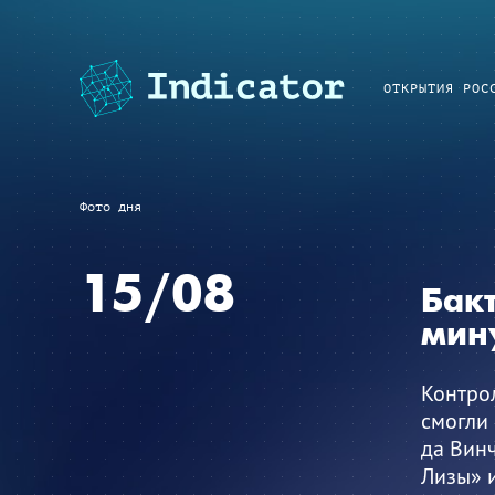
ОТКРЫТИЯ РОС
Фото дня
15/08
Бакт
мин
Контрол
смогли
да Винч
Лизы» и