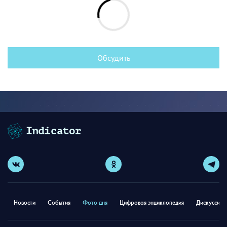
Обсудить
Новости
События
Фото дня
Цифровая энциклопедия
Дискуссион