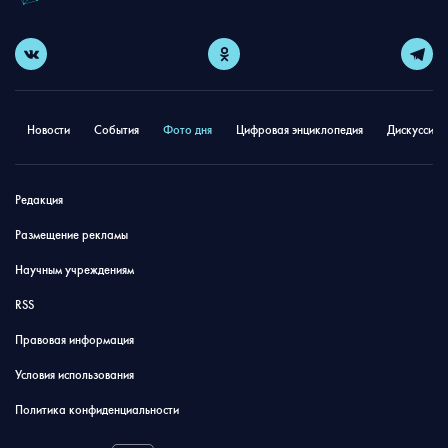
Новости
События
Фото дня
Цифровая энциклопедия
Дискуссион
Редакция
Размещение рекламы
Научным учреждениям
RSS
Правовая информация
Условия использования
Политика конфиденциальности