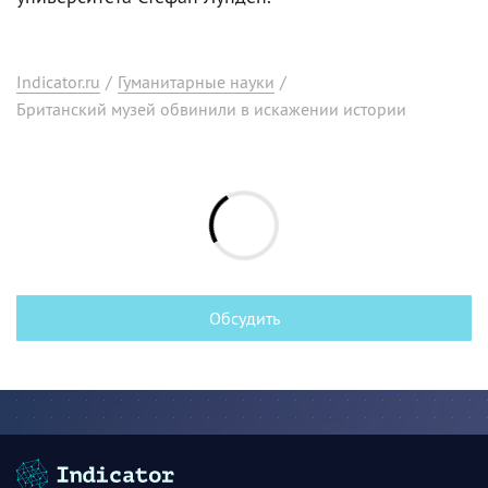
Indicator.ru
/
Гуманитарные науки
/
Британский музей обвинили в искажении истории
Обсудить