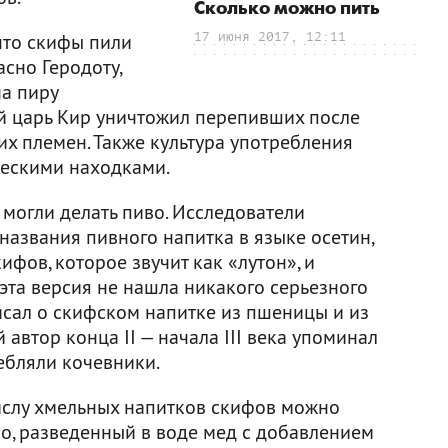
Сколько можно пить
что скифы пили
17 июня 2017, 12:11
асно Геродоту,
а пиру
й царь Кир уничтожил перепивших после
их племен. Также культура употребления
ческими находками.
могли делать пиво. Исследователи
названия пивного напитка в языке осетин,
ифов, которое звучит как «лутон», и
о эта версия не нашла никакого серьезного
исал о скифском напитке из пшеницы и из
автор конца II — начала III века упоминал
ебляли кочевники.
числу хмельных напитков скифов можно
но, разведенный в воде мед с добавлением