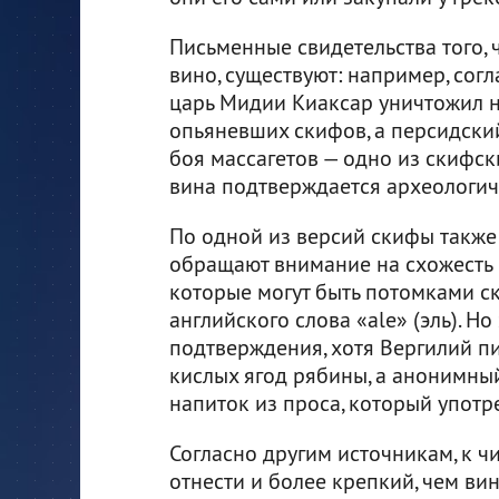
Письменные свидетельства того, 
вино, существуют: например, согл
царь Мидии Киаксар уничтожил н
опьяневших скифов, а персидски
боя массагетов — одно из скифск
вина подтверждается археологи
По одной из версий скифы также 
обращают внимание на схожесть 
которые могут быть потомками ск
английского слова «ale» (эль). Н
подтверждения, хотя Вергилий п
кислых ягод рябины, а анонимный 
напиток из проса, который употр
Согласно другим источникам, к 
отнести и более крепкий, чем ви