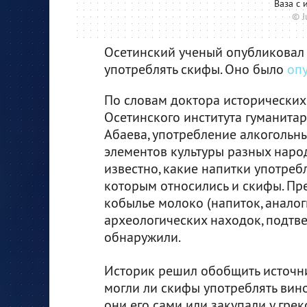
Ваза с
© J
Осетинский ученый опубликовал 
употреблять скифы. Оно было
оп
По словам доктора исторических 
Осетинского института гуманитар
Абаева, употребление алкогольн
элементов культуры разных наро
известно, какие напитки употре
которым относились и скифы. Пре
кобылье молоко (напиток, аналог
археологических находок, подтве
обнаружили.
Историк решил обобщить источни
могли ли скифы употреблять вин
они его сами или закупали у грек