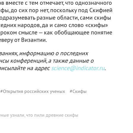
в вместе с тем отмечает, что однозначного
ифы, до сих пор нет, поскольку под Скифией
одразумевать разные области, сами скифы
седних народов, да и само слово «скифы»
широком смысле — как обобщающее понятие
еверу от Византии.
ваниях, информацию о последних
нсы конференций, а также данные о
рисылайте на адрес
science@indicator.ru
.
#
Открытия российских ученых
#
Скифы
еные узнали, что пили древние скифы