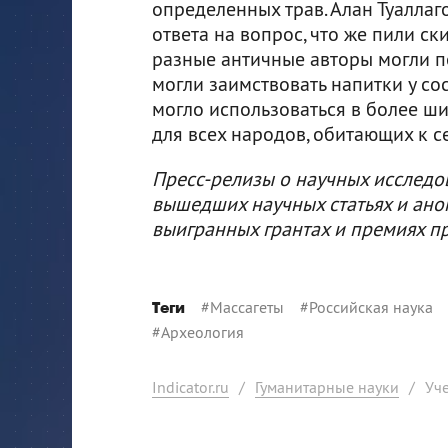
определенных трав. Алан Туаллаго
ответа на вопрос, что же пили ск
разные античные авторы могли п
могли заимствовать напитки у со
могло использоваться в более 
для всех народов, обитающих к с
Пресс-релизы о научных исследо
вышедших научных статьях и ано
выигранных грантах и премиях п
#
Массагеты
#
Российская наука
Теги
#
Археология
Indicator.ru
/
Гуманитарные науки
/
Уч