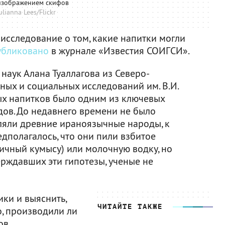
 изображением скифов
ulianna Lees/Flickr
исследование о том, какие напитки могли
убликовано
в журнале «Известия СОИГСИ».
наук Алана Туаллагова из Северо-
ных и социальных исследований им. В.И.
ых напитков было одним из ключевых
дов. До недавнего времени не было
бляли древние ираноязычные народы, к
дполагалось, что они пили взбитое
ичный кумысу) или молочную водку, но
рждавших эти гипотезы, ученые не
ки и выяснить,
ЧИТАЙТЕ ТАКЖЕ
о, производили ли
ов.