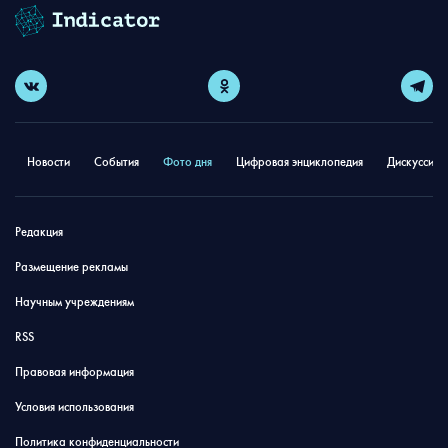
Новости
События
Фото дня
Цифровая энциклопедия
Дискуссион
Редакция
Размещение рекламы
Научным учреждениям
RSS
Правовая информация
Условия использования
Политика конфиденциальности