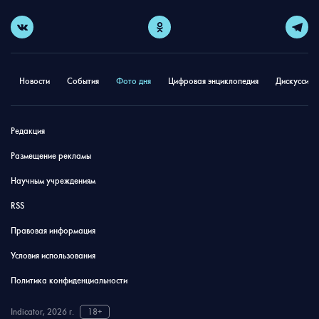
Новости
События
Фото дня
Цифровая энциклопедия
Дискуссион
Редакция
Размещение рекламы
Научным учреждениям
RSS
Правовая информация
Условия использования
Политика конфиденциальности
Indicator, 2026 г.
18+