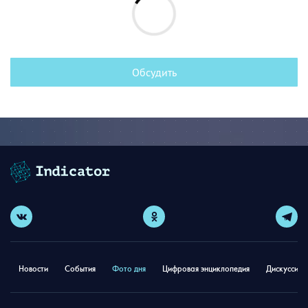
Обсудить
Новости
События
Фото дня
Цифровая энциклопедия
Дискуссион