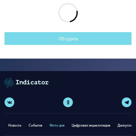
Обсудить
Новости
События
Фото дня
Цифровая энциклопедия
Дискуссион