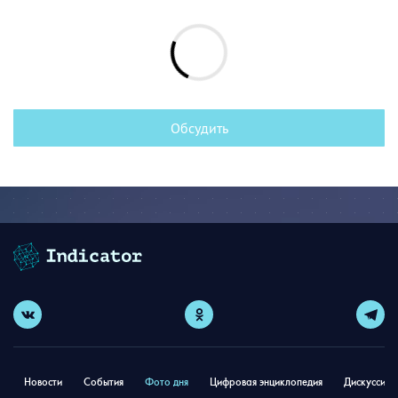
Обсудить
Новости
События
Фото дня
Цифровая энциклопедия
Дискуссион