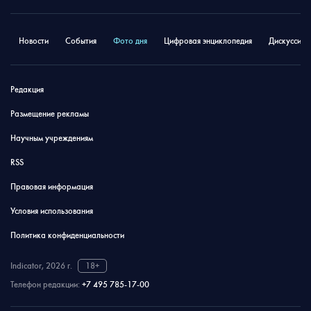
Новости
События
Фото дня
Цифровая энциклопедия
Дискуссион
Редакция
Размещение рекламы
Научным учреждениям
RSS
Правовая информация
Условия использования
Политика конфиденциальности
Indicator, 2026 г.
18+
Телефон редакции:
+7 495 785-17-00