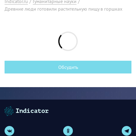
Indicator.ru
/
Гуманитарные науки
/
Древние люди готовили растительную пищу в горшках
Обсудить