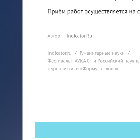
Приём работ осуществляется на 
Автор
:
Indicator.Ru
Indicator.ru
/
Гуманитарные науки
/
Фестиваль НАУКА 0+ и Российский научн
журналистики «Формула слова»