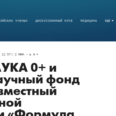
СИЙСКИХ УЧЕНЫХ
ДИСКУССИОННЫЙ КЛУБ
МЕДИЦИНА
ЕЩЁ
 12:57
2
МИН.
a
A
УКА 0+ и
аучный фонд
вместный
ной
и «Формула