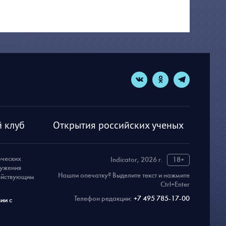
 клуб
Открытия российских ученых
рческих
Indicator, 2026 г.
18+
ружения
Нашли опечатку? Выделите текст и нажмите
действующим
Ctrl+Enter
Телефон редакции:
+7 495 785-17-00
ии с