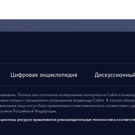
Цифровая энциклопедия
Дискуссионный
ащищены. Полное или частичное копирование материалов Сайта в комме
шено только с письменного разрешения владельца Сайта. В случае обна
виновные лица могут быть привлечены к ответственности в соответствии с 
ьством Российской Федерации.
ионном ресурсе применяются рекомендательные технологии в соответств