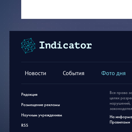
Новости
События
Фото дня
Все права з
Редакция
целях разре
нарушений, 
Размещение рекламы
законодател
Научным учреждениям
На информац
Правилами
RSS