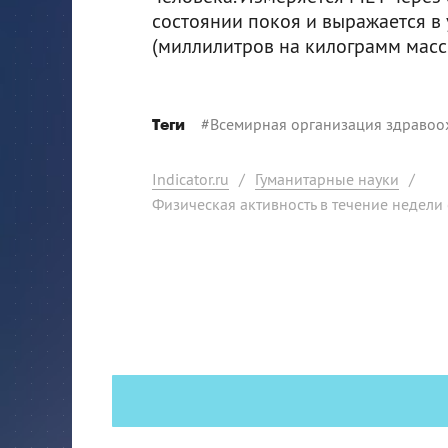
состоянии покоя и выражается в
(миллилитров на килограмм массы
#
Всемирная организация здравоо
Теги
Indicator.ru
/
Гуманитарные науки
/
Физическая активность в течение недели