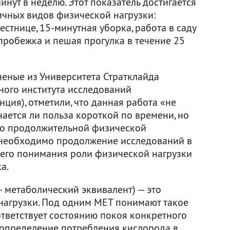
инут в неделю. Этот показатель достигается
чных видов физической нагрузки:
естнице, 15-минутная уборка, работа в саду
 пробежка и пешая прогулка в течение 25
ченые из Университета Стратклайда
ого института исследований
ия), отметили, что данная работа «не
чается ли польза короткой по времени, но
 но продолжительной физической
о необходимо продолжение исследований в
чшего понимания роли физической нагрузки
а.
 — метаболический эквивалент) — это
нагрузки. Под одним MET понимают такое
ответствует состоянию покоя конкретного
 определение потребления кислорода в