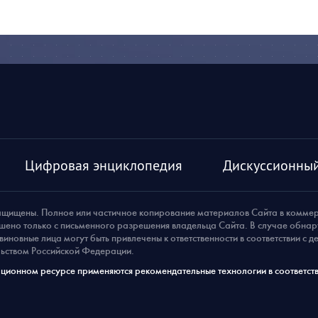
Цифровая энциклопедия
Дискуссионный
ащищены. Полное или частичное копирование материалов Сайта в комме
шено только с письменного разрешения владельца Сайта. В случае обна
виновные лица могут быть привлечены к ответственности в соответствии с 
ьством Российской Федерации.
ионном ресурсе применяются рекомендательные технологии в соответств