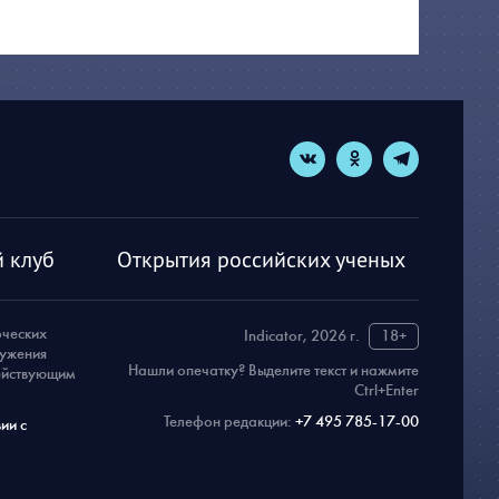
 клуб
Открытия российских ученых
рческих
Indicator, 2026 г.
18+
ружения
Нашли опечатку? Выделите текст и нажмите
действующим
Ctrl+Enter
Телефон редакции:
+7 495 785-17-00
ии с