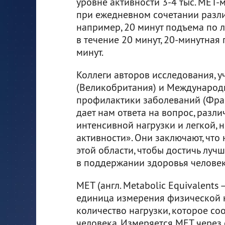
уровне активности 3-4 тыс. MET-м
при ежедневном сочетании разли
например, 20 минут подъема по л
в течение 20 минут, 20-минутная
минут.
Коллеги авторов исследования, у
(Великобритания) и Международн
профилактики заболеваний (Франц
дает нам ответа на вопрос, разли
интенсивной нагрузки и легкой,
активности». Они заключают, чт
этой области, чтобы достичь лу
в поддержании здоровья человек
MET (англ. Metabolic Equivalents
единица измерения физической 
количество нагрузки, которое со
человека. Измеряется MET через