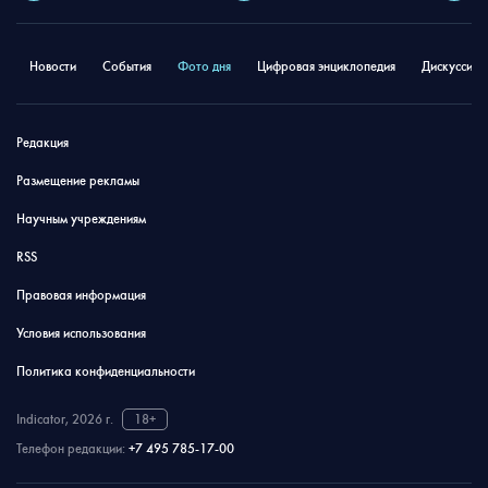
Новости
События
Фото дня
Цифровая энциклопедия
Дискуссион
Редакция
Размещение рекламы
Научным учреждениям
RSS
Правовая информация
Условия использования
Политика конфиденциальности
Indicator, 2026 г.
18+
Телефон редакции:
+7 495 785-17-00