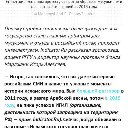
Египетские женщины протестуют против «Братьев-мусульман» и
салафитов. Египет, ноябрь 2013 года
© Mohamed Abd El Ghany/Reuters
Почему стройки социализма были джихадом, как
государство стало главным арбитром для
мусульман и откуда в российский ислам приходят
интеллектуалы, Indicator.Ru рассказал востоковед,
доцент РГГУ и директор научных программ Фонда
Марджани Игорь Алексеев.
— Игорь, так сложилось, что вы даете интервью
российским СМИ в какие-то узловые моменты
истории исламского мира. Был
большой разговор
в
2011 году, в разгар Арабской весны, потом
в 2015
году
, на пике успехов ИГИЛ
(организация,
деятельность которой запрещена на территории
РФ, — прим. Indicator.Ru)
. Сейчас, когда объявили о
разгроме «Исламского государства», хочется