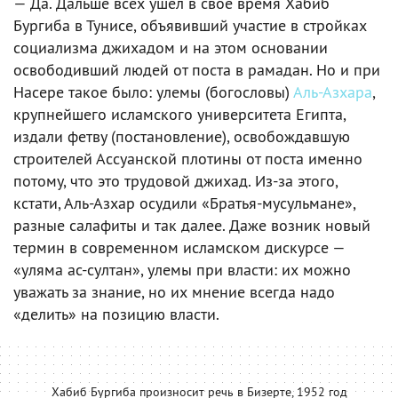
— Да. Дальше всех ушел в свое время Хабиб
Бургиба в Тунисе, объявивший участие в стройках
социализма джихадом и на этом основании
освободивший людей от поста в рамадан. Но и при
Насере такое было: улемы (богословы)
Аль-Азхара
,
крупнейшего исламского университета Египта,
издали фетву (постановление), освобождавшую
строителей Ассуанской плотины от поста именно
потому, что это трудовой джихад. Из-за этого,
кстати, Аль-Азхар осудили «Братья-мусульмане»,
разные салафиты и так далее. Даже возник новый
термин в современном исламском дискурсе —
«уляма ас-султан», улемы при власти: их можно
уважать за знание, но их мнение всегда надо
«делить» на позицию власти.
Хабиб Бургиба произносит речь в Бизерте, 1952 год