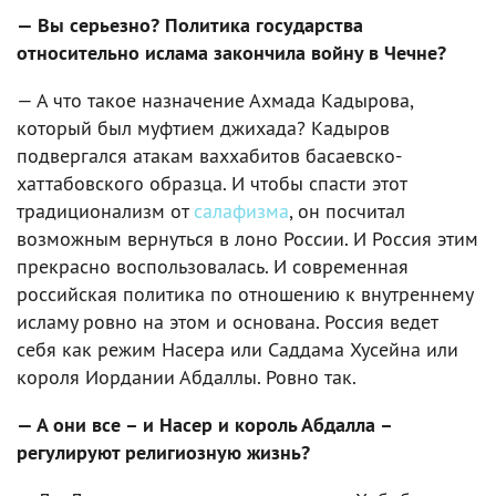
— Вы серьезно? Политика государства
относительно ислама закончила войну в Чечне?
— А что такое назначение Ахмада Кадырова,
который был муфтием джихада? Кадыров
подвергался атакам ваххабитов басаевско-
хаттабовского образца. И чтобы спасти этот
традиционализм от
салафизма
, он посчитал
возможным вернуться в лоно России. И Россия этим
прекрасно воспользовалась. И современная
российская политика по отношению к внутреннему
исламу ровно на этом и основана. Россия ведет
себя как режим Насера или Саддама Хусейна или
короля Иордании Абдаллы. Ровно так.
— А они все – и Насер и король Абдалла –
регулируют религиозную жизнь?