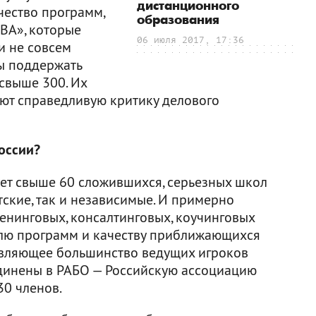
дистанционного
чество программ,
образования
ВА», которые
06 июля 2017, 17:36
и не совсем
ы поддержать
 свыше 300. Их
ают справедливую критику делового
оссии?
ует свыше 60 сложившихся, серьезных школ
тские, так и независимые. И примерно
енинговых, консалтинговых, коучинговых
елю программ и качеству приближающихся
авляющее большинство ведущих игроков
динены в РАБО — Российскую ассоциацию
30 членов.