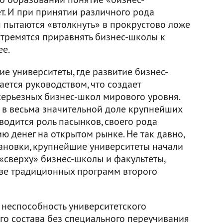
т. И при принятии различного рода
я пытаются «втолкнуть» в прокрустово ложе
стремятся приравнять бизнес-школы к
ее.
ие университеты, где развитие бизнес-
ется руководством, что создает
ерьезных бизнес-школ мирового уровня.
о в весьма значительной доле крупнейших
водится роль пасынков, своего рода
 денег на открытом рынке. Не так давно,
тановки, крупнейшие университеты начали
 «сверху» бизнес-школы и факультеты,
ве традиционных программ второго
 неспособность университетского
о состава без специального переучивания