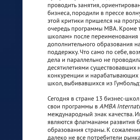
проводить занятия, ориентирова
бизнеса, породили в прессе волн
этой критики пришелся на прогр
очередь программы МВА. Кроме т
школам» после переименования и
дополнительного образования на
поддержку. Что само по себе, во
дела и параллельно не проводил
десятилетиями существовавших н
конкуренции и нарабатывающих 
школ, выбивавшихся из Гумбольдт
Сегодня в стране 13 бизнес-шко
свои программы в
АМВА Internat
международный знак качества. 
являются флагманами развития б
образования страны. К сожалению
далеко не все потребители рынка