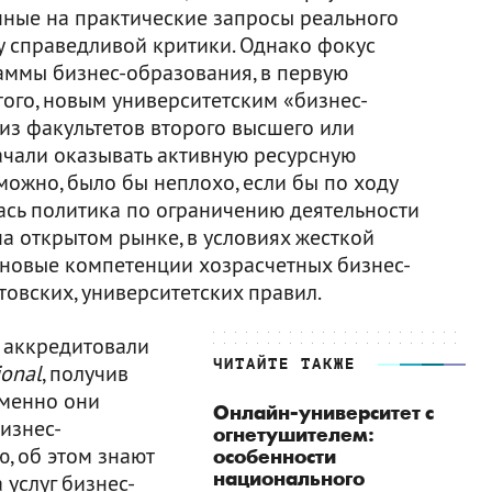
нные на практические запросы реального
у справедливой критики. Однако фокус
аммы бизнес-образования, в первую
ого, новым университетским «бизнес-
з факультетов второго высшего или
чали оказывать активную ресурсную
зможно, было бы неплохо, если бы по ходу
ась политика по ограничению деятельности
а открытом рынке, в условиях жесткой
новые компетенции хозрасчетных бизнес-
овских, университетских правил.
л аккредитовали
ЧИТАЙТЕ ТАКЖЕ
ional
, получив
Именно они
Онлайн-университет с
изнес-
огнетушителем:
, об этом знают
особенности
национального
 услуг бизнес-