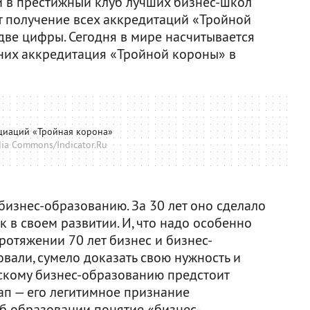
 в престижный клуб лучших бизнес-школ
ит получение всех аккредитаций «Тройной
 две цифры. Сегодня в мире насчитывается
 них аккредитация «Тройной короны» в
оциаций «Тройная корона»
ia Commons/Indicator.Ru
бизнес-образованию. За 30 лет оно сделало
 в своем развитии. И, что надо особенно
протяжении 70 лет бизнес и бизнес-
вали, сумело доказать свою нужность и
йскому бизнес-образованию предстоит
ап — его легитимное признание
об образовании понятие «бизнес-