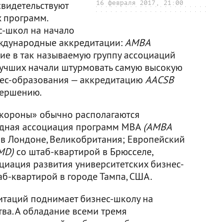
свидетельствуют
16 февраля 2017, 21:00
 программ.
с-школ на начало
ждународные аккредитации:
AMBA
щие в так называемую группу ассоциаций
лучших начали штурмовать самую высокую
нес-образования — аккредитацию
AACSB
авершению.
 короны» обычно располагаются
дная ассоциация программ MBA
(AMBA
в Лондоне, Великобритания; Европейский
MD)
со штаб-квартирой в Брюсселе,
оциация развития университетских бизнес-
б-квартирой в городе Тампа, США.
итаций поднимает бизнес-школу на
ва. А обладание всеми тремя