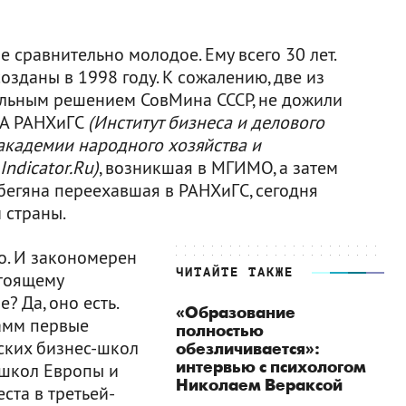
 сравнительно молодое. Ему всего 30 лет.
зданы в 1998 году. К сожалению, две из
иальным решением СовМина СССР, не дожили
БДА РАНХиГС
(Институт бизнеса и делового
академии народного хозяйства и
Indicator.Ru)
, возникшая в МГИМО, а затем
егяна переехавшая в РАНХиГС, сегодня
 страны.
го. И закономерен
ЧИТАЙТЕ ТАКЖЕ
стоящему
? Да, оно есть.
«Образование
рамм первые
полностью
ских бизнес-школ
обезличивается»:
интервью с психологом
-школ Европы и
Николаем Вераксой
ста в третьей-