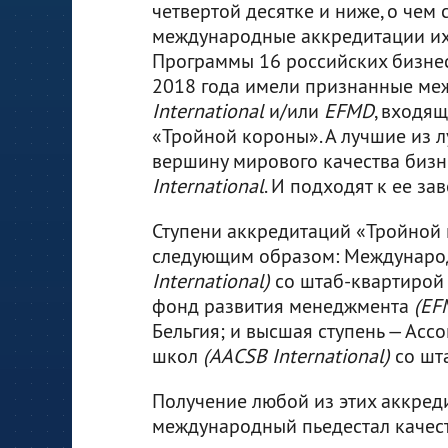
четвертой десятке и ниже, о чем 
международные аккредитации их
Программы 16 российских бизне
2018 года имели признанные ме
International
и/или
EFMD
, входя
«Тройной короны». А лучшие из 
вершину мирового качества биз
International
. И подходят к ее з
Ступени аккредитаций «Тройной
следующим образом: Междунаро
International)
со штаб-квартирой 
фонд развития менеджмента
(EF
Бельгия; и высшая ступень — Асс
школ
(AACSB International)
со шта
Получение любой из этих аккред
международный пьедестал качест