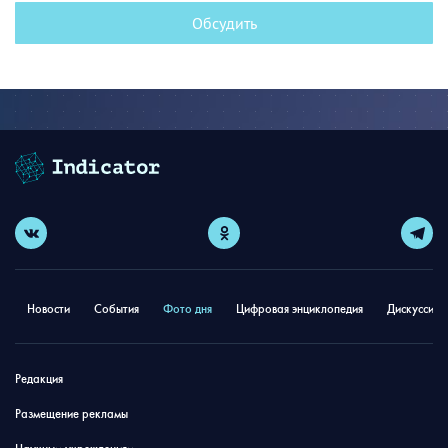
Обсудить
Новости
События
Фото дня
Цифровая энциклопедия
Дискуссион
Редакция
Размещение рекламы