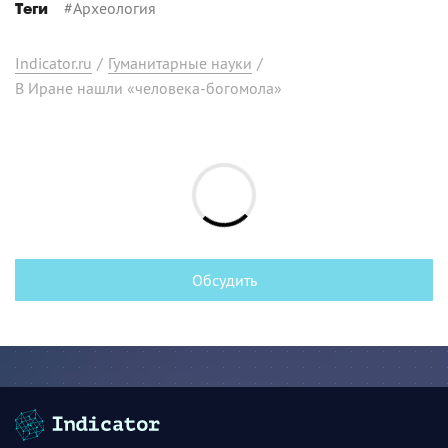
#
Археология
Теги
Indicator.ru
/
Гуманитарные науки
/
В Иране нашли «человека-богомола»
Обсудить