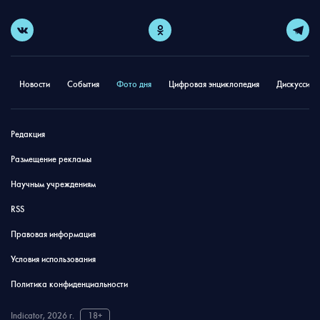
Новости
События
Фото дня
Цифровая энциклопедия
Дискуссион
Редакция
Размещение рекламы
Научным учреждениям
RSS
Правовая информация
Условия использования
Политика конфиденциальности
Indicator, 2026 г.
18+