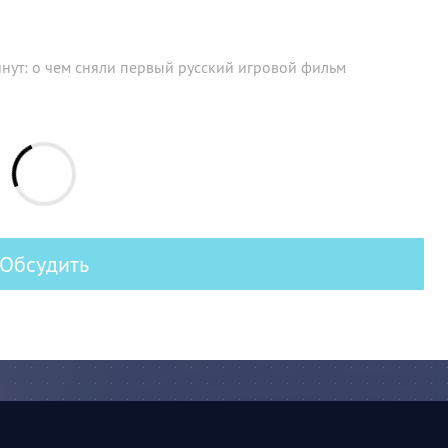
инут: о чем сняли первый русский игровой фильм
Обсудить