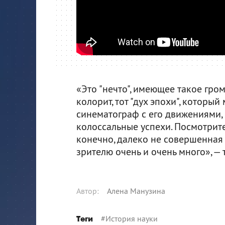
«Это "нечто", имеющее такое гро
колорит, тот "дух эпохи", который
синематограф с его движениями, 
колоссальные успехи. Посмотрите 
конечно, далеко не совершенная 
зрителю очень и очень много», — 
Автор
:
Алена Манузина
#
История науки
Теги