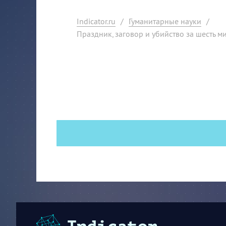
Indicator.ru
/
Гуманитарные науки
/
Праздник, заговор и убийство за шесть м