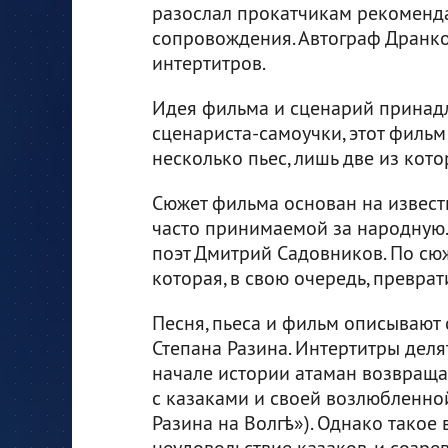
разослал прокатчикам рекоменда
сопровождения. Автограф Дранко
интертитров.
Идея фильма и сценарий принадл
сценариста-самоучки, этот фильм
несколько пьес, лишь две из кото
Сюжет фильма основан на известн
часто принимаемой за народную. 
поэт Дмитрий Садовников. По сюж
которая, в свою очередь, преврат
Песня, пьеса и фильм описывают
Степана Разина. Интертитры деля
начале истории атаман возвращае
с казаками и своей возлюбленно
Разина на Волгѣ»). Однако тако
неудовольствие казаков, и созре