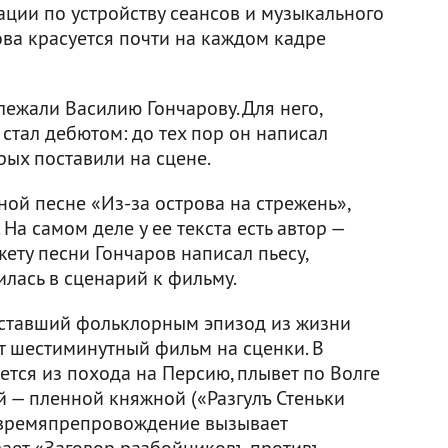
ции по устройству сеансов и музыкального
ва красуется почти на каждом кадре
ежали Василию Гончарову. Для него,
 стал дебютом: до тех пор он написал
рых поставили на сцене.
ой песне «Из-за острова на стрежень»,
На самом деле у ее текста есть автор —
ету песни Гончаров написал пьесу,
илась в сценарий к фильму.
 ставший фольклорным эпизод из жизни
т шестиминутный фильм на сценки. В
тся из похода на Персию, плывет по Волге
й — пленной княжной («Разгулъ Стеньки
е времяпрепровождение вызывает
вает «Заговор разбойниковъ противъ