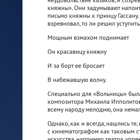
княжны». Они задумывают напоит
письмо княжны к принцу Гассану.
взревновал, то ли решил уступить 
Мощным взмахом поднимает
Он красавицу княжну
И за борт ее бросает
В набежавшую волну.
Специально для «Вольницы» была
композитора Михаила Ипполитов
всему народу мелодию, она нема
Однако, как и всегда, нашлись те
с кинематографом как таковым с
искусства, например театра, упр