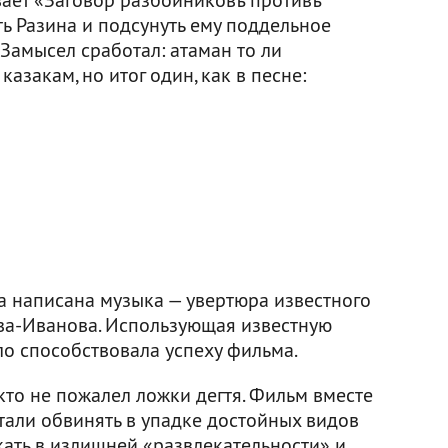
ь Разина и подсунуть ему поддельное
 Замысел сработал: атаман то ли
казакам, но итог один, как в песне:
 написана музыка — увертюра известного
а-Иванова. Использующая известную
ло способствовала успеху фильма.
, кто не пожалел ложки дегтя. Фильм вместе
тали обвинять в упадке достойных видов
екать в излишней «развлекательности» и