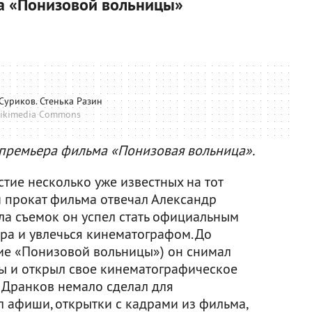
а «Понизовой вольницы»
Суриков. Стенька Разин
ikimedia Commons
ь премьера фильма «Понизовая вольница».
тие несколько уже известных на тот
и прокат фильма отвечал Александр
ла съемок он успел стать официальным
а и увлечься кинематографом. До
ние «Понизовой вольницы») он снимал
ы и открыл свое кинематографическое
. Дранков немало сделал для
 афиши, открытки с кадрами из фильма,