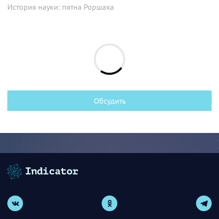
История науки: пятна Роршаха
Обсудить