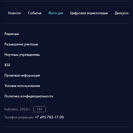
Новости
События
Фото дня
Цифровая энциклопедия
Дискуссион
Редакция
Размещение рекламы
Научным учреждениям
RSS
Правовая информация
Условия использования
Политика конфиденциальности
Indicator, 2026 г.
18+
Телефон редакции:
+7 495 785-17-00