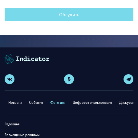
Обсудить
Новости
События
Фото дня
Цифровая энциклопедия
Дискуссион
Редакция
Размещение рекламы