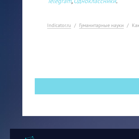
Telegram
,
Одноклассники
.
Indicator.ru
/
Гуманитарные науки
/
Ка