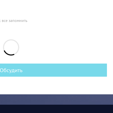
к все запомнить
Обсудить