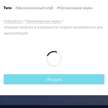
#
Дискуссионный клуб
#
Организация науки
Теги
Indicator.ru
/
Гуманитарные науки
/
«Каждая метрика в отдельности создает возможности для
манипуляций»
Обсудить