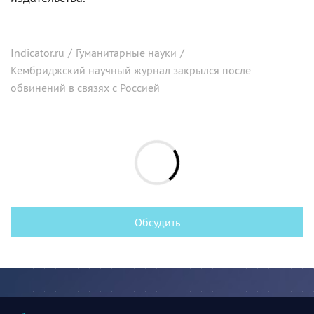
Indicator.ru
/
Гуманитарные науки
/
Кембриджский научный журнал закрылся после
обвинений в связях с Россией
Обсудить