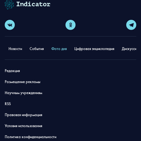
Новости
События
Фото дня
Цифровая энциклопедия
Дискуссион
Редакция
Размещение рекламы
Научным учреждениям
RSS
Правовая информация
Условия использования
Политика конфиденциальности